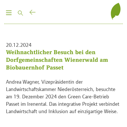
T
o
g
g
l
20.12.2024
e
Weihnachtlicher Besuch bei den
n
Dorfgemeinschaften Wienerwald am
a
Biobauernhof Passet
v
i
Andrea Wagner, Vizepräsidentin der
g
Landwirtschaftskammer Niederösterreich, besuchte
a
am 19. Dezember 2024 den Green Care-Betrieb
t
Passet im Irenental. Das integrative Projekt verbindet
i
Landwirtschaft und Inklusion auf einzigartige Weise.
o
n