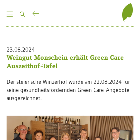
T
o
g
g
l
23.08.2024
e
Weingut Monschein erhält Green Care
n
Auszeithof-Tafel
a
v
Der steierische Winzerhof wurde am 22.08.2024 für
i
seine gesundheitsfördernden Green Care-Angebote
g
ausgezeichnet.
a
t
i
o
n