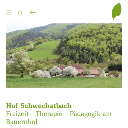
T
o
g
g
l
e
n
a
v
i
g
a
t
Hof Schwechatbach
i
Freizeit – Therapie – Pädagogik am
o
Bauernhof
n