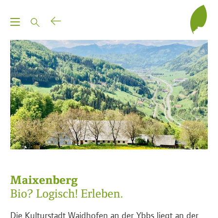
T
o
g
g
l
e
n
a
v
i
g
a
t
Maixenberg
i
Bio? Logisch! Erleben.
o
n
Die Kulturstadt Waidhofen an der Ybbs liegt an der